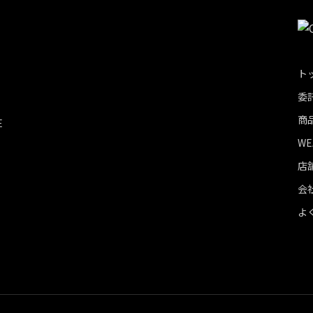
ト
委
商
E
WE
店
会
よ