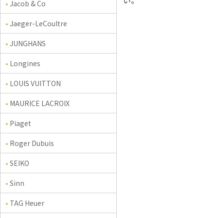
い。
Jacob & Co
Jaeger-LeCoultre
JUNGHANS
Longines
LOUIS VUITTON
MAURICE LACROIX
Piaget
Roger Dubuis
SEIKO
Sinn
TAG Heuer