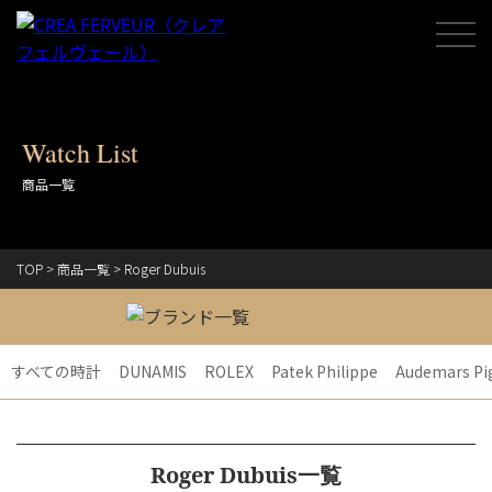
Watch List
商品一覧
TOP
>
商品一覧
>
Roger Dubuis
すべての時計
DUNAMIS
ROLEX
Patek Philippe
Audemars Pi
Roger Dubuis一覧