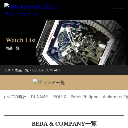
Watch List
商品一覧
TOP
>
商品一覧
>
BEDA & COMPANY
すべての時計
DUNAMIS
ROLEX
Patek Philippe
Audemars Pi
BEDA & COMPANY一覧