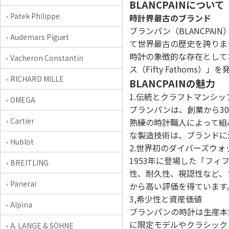
BLANCPAINについて
Patek Philippe
時計界最古のブランド
ブランパン（BLANCPA
Audemars Piguet
て世界最古の歴史を誇りま
時計の象徴的な存在として
Vacheron Constantin
ス（Fifty Fathom
RICHARD MILLE
BLANCPAINの魅力
1.伝統とクラフトマンシッ
OMEGA
ブランパンは、創業から3
Cartier
熟練の時計職人によって組
な製造技術は、ブランドに
Hublot
2.世界初のダイバーズウォ
1953年に登場した「フ
BREITLING
性、耐久性、視認性など、
Panerai
から高い評価を得ています
3,希少性と資産価値
Alpina
ブランパンの時計は生産本
に限定モデルやクラシック
A. LANGE & SÖHNE