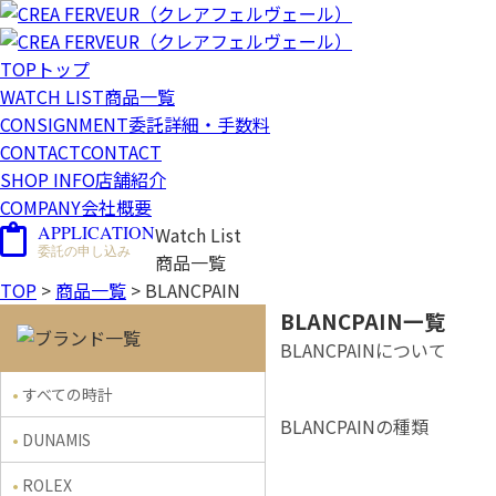
TOP
トップ
WATCH LIST
商品一覧
CONSIGNMENT
委託詳細・手数料
CONTACT
CONTACT
SHOP INFO
店舗紹介
COMPANY
会社概要
APPLICATION
Watch List
委託の申し込み
商品一覧
TOP
>
商品一覧
>
BLANCPAIN
BLANCPAIN一覧
BLANCPAINについて
すべての時計
BLANCPAINの種類
DUNAMIS
ROLEX