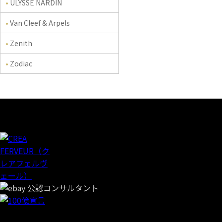
ULYSSE NARDIN
Van Cleef & Arpels
Zenith
Zodiac