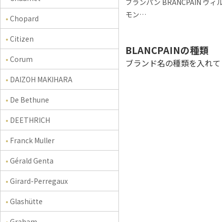
ブランパン BRANCPAIN ヴ
モン…
Chopard
Citizen
BLANCPAINの種類
Corum
ブランド名の種類を入れて
DAIZOH MAKIHARA
De Bethune
DEETHRICH
Franck Muller
Gérald Genta
Girard-Perregaux
Glashütte
Graham