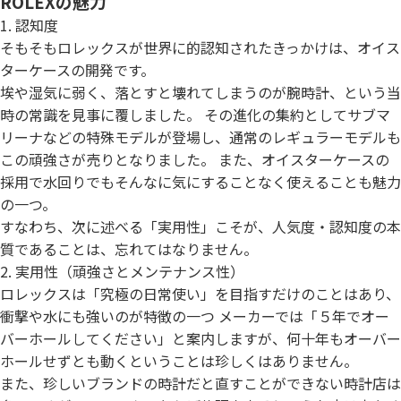
ROLEXの魅力
1. 認知度
そもそもロレックスが世界に的認知されたきっかけは、オイス
ターケースの開発です。
埃や湿気に弱く、落とすと壊れてしまうのが腕時計、という当
時の常識を見事に覆しました。 その進化の集約としてサブマ
リーナなどの特殊モデルが登場し、通常のレギュラーモデルも
この頑強さが売りとなりました。 また、オイスターケースの
採用で水回りでもそんなに気にすることなく使えることも魅力
の一つ。
すなわち、次に述べる「実用性」こそが、人気度・認知度の本
質であることは、忘れてはなりません。
2. 実用性（頑強さとメンテナンス性）
ロレックスは「究極の日常使い」を目指すだけのことはあり、
衝撃や水にも強いのが特徴の一つ メーカーでは「５年でオー
バーホールしてください」と案内しますが、何十年もオーバー
ホールせずとも動くということは珍しくはありません。
また、珍しいブランドの時計だと直すことができない時計店は