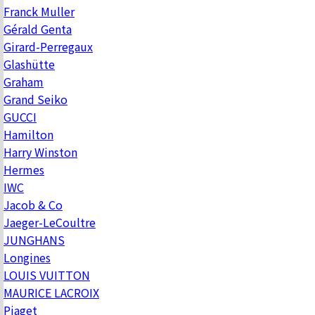
Franck Muller
Gérald Genta
Girard-Perregaux
Glashütte
Graham
Grand Seiko
GUCCI
Hamilton
Harry Winston
Hermes
IWC
Jacob & Co
Jaeger-LeCoultre
JUNGHANS
Longines
LOUIS VUITTON
MAURICE LACROIX
Piaget