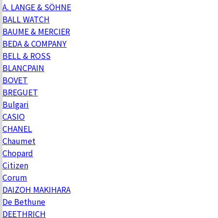
A. LANGE & SÖHNE
BALL WATCH
BAUME & MERCIER
BEDA & COMPANY
BELL & ROSS
BLANCPAIN
BOVET
BREGUET
Bulgari
CASIO
CHANEL
Chaumet
Chopard
Citizen
Corum
DAIZOH MAKIHARA
De Bethune
DEETHRICH