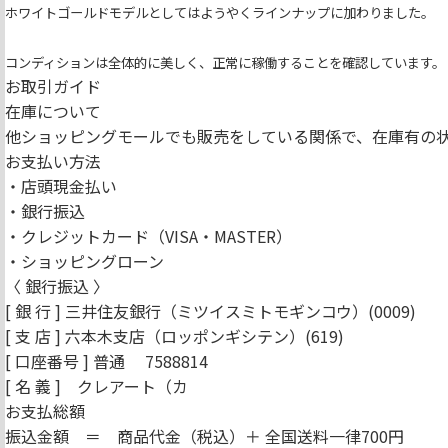
ホワイトゴールドモデルとしてはようやくラインナップに加わりました。
コンディションは全体的に美しく、正常に稼働することを確認しています。
お取引ガイド
在庫について
他ショッピングモールでも販売をしている関係で、在庫有の
お支払い方法
・店頭現金払い
・銀行振込
・クレジットカード（VISA・MASTER）
・ショッピングローン
〈 銀行振込 〉
[ 銀 行 ] 三井住友銀行（ミツイスミトモギンコウ）(0009)
[ 支 店 ] 六本木支店（ロッポンギシテン）(619)
[ 口座番号 ] 普通 7588814
[ 名 義 ] クレアート（カ
お支払総額
振込金額 ＝ 商品代金（税込）＋ 全国送料一律700円