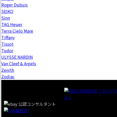
Roger Dubuis
SEIKO
Sinn
TAG Heuer
Terra Cielo Mare
Tiffany
Tissot
Tudor
ULYSSE NARDIN
Van Cleef & Arpels
Zenith
Zodiac