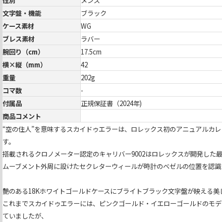
性別
メンズ
文字盤・機能
ブラック
ケース素材
WG
ブレス素材
ラバー
腕回り（cm）
17.5cm
横×縦（mm）
42
重量
202g
コマ数
-
付属品
正規保証書（2024年)
商品コメント
“空の住人”を意味するスカイドゥエラーは、ロレックス初のアニュアルカレ
す。
搭載されるクロノメーター認定のキャリバー9002はロレックスが開発した
ムーブメント外周に設けたセクレターウィールが時計のベゼルの位置を認識
艶のある18Kホワイトゴールドケースにブライトブラック文字盤が映える美
これまでスカイドゥエラーには、ピンクゴールド・イエローゴールドのモデ
ていましたが、