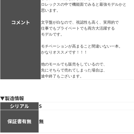
ロレックスの中で機能面でみると最強モデルかと

思います。

コメント
文字盤が白なので、視認性も高く、実用的で

仕事でもプライベートでも両方大活躍する

モデルです。

モチベーションが高まること間違いない一本。

かなりオススメです！！！

他のモールでも販売をしているので、

先にそちらで売れてしまった場合は、

途中終了もございます。
▼製造情報
シリアル
S
保証書有無
無