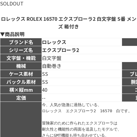
SOLDOUT
ロレックス ROLEX 16570 エクスプローラ2 白文字盤 S番 メン
ズ 箱付き
▼商品説明
ブランド名
ロレックス
シリーズ名
エクスプローラ2
文字盤・機能
白文字盤
機械
自動巻き
ケース素材
SS
ブ
バックル素材
SS
腕
横×縦mm
40
定価
--
今、人気が急激に過熱している、
ロレックス　エクスプローラ2　16570　白です。

冒険家のために作られたエクスプローラは

耐久性と機能性の両面を追及したモデルで、

さらにGMT機能も持ち合わせている、
