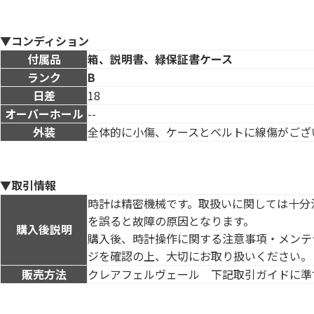
▼コンディション
付属品
箱、説明書、緑保証書ケース
ランク
B
日差
18
オーバーホール
--
外装
全体的に小傷、ケースとベルトに線傷がござ
▼取引情報
時計は精密機械です。取扱いに関しては十分
を誤ると故障の原因となります。
購入後説明
購入後、時計操作に関する注意事項・メンテ
ジを確認の上、大切にお取り扱いください。
販売方法
クレアフェルヴェール 下記取引ガイドに準