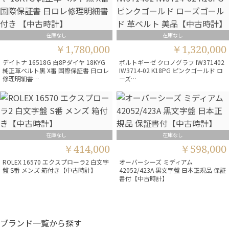
在庫なし
在庫なし
￥1,780,000
￥1,320,000
デイトナ 16518G 白8Pダイヤ 18KYG
ポルトギーゼ クロノグラフ IW371402
純正革ベルト黒 X番 国際保証書 日ロレ
IW3714-02 K18PG ピンクゴールド ロ
修理明細書…
ーズ…
在庫なし
在庫なし
￥414,000
￥598,000
ROLEX 16570 エクスプローラ2 白文字
オーバーシーズ ミディアム
盤 S番 メンズ 箱付き【中古時計】
42052/423A 黒文字盤 日本正規品 保証
書付【中古時計】
ブランド一覧から探す