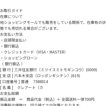
お取引ガイド
在庫について
他ショッピングモールでも販売をしている関係で、在庫有の状
態でも売切れる場合がございます。
お支払い方法
・店頭現金払い
・銀行振込
・クレジットカード（VISA・MASTER）
・ショッピングローン
〈 銀行振込 〉
[ 銀 行 ] 三井住友銀行（ミツイスミトモギンコウ）(0009)
[ 支 店 ] 六本木支店（ロッポンギシテン）(619)
[ 口座番号 ] 普通 7588814
[ 名 義 ] クレアート（カ
お支払総額
振込金額 ＝ 商品代金（税込）＋ 全国送料一律700円
消費税の端数は、切り捨てでの計算となります。