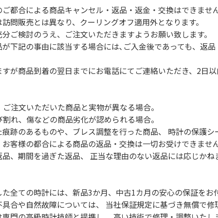
のご都合による商品キャンセル・返品・返金・交換はできませ
は訪問販売とは異なり、クーリングオフ適用外となります。
充分ご検討のうえ、ご注文いただきますようお願い致します。
品が下記の事由に該当する場合には､ご入金後であっても、返品
ますが商品到着の翌日までにお電話にてご連絡いただき、2日以
等、ご注文いただいた商品と実物が異なる場合。
ひび割れ、傷などの商品劣化が認められる場合。
た痕跡のあるものや、ブレス調整を行った商品、 時計の保護シ
、お客様の都合による商品の返品・交換は一切お受けできませ
返品、期間を過ぎた返品、 正当な理由のない返品には応じかね
した全ての時計には、新品3か月、中古1カ月の安心の保証をお
不具合や自然故障については、 当社保証規定に基づき無償で修
は専門の高級時計技師と提携し、 高い技術で修理・調整いたし