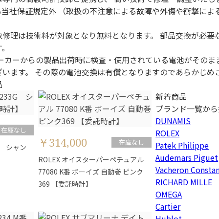
も当社保証規定外 （取扱の不注意による故障や外傷や衝撃によ
象修理は技術料が対象となり無料となります。 部品交換が必要
す。
メーカーからの製品出荷時に検査・使用されている電池がそのま
ざいます。 その際の電池交換は有償となりますのであらかじめ
品
新着商品
ブランド一覧から
DUNAMIS
在庫なし
ROLEX
￥314,000
在庫なし
Patek Philippe
G シャン
Audemars Piguet
ROLEX オイスターパーペチュアル
Vacheron Constan
77080 K番 ボーイズ 自動巻 ピンク
RICHARD MILLE
369 【委託時計】
OMEGA
Cartier
Hublot