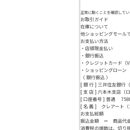
正常に動くことを確認してい
お取引ガイド
在庫について
他ショッピングモール
お支払い方法
・店頭現金払い
・銀行振込
・クレジットカード（VIS
・ショッピングローン
〈 銀行振込 〉
[ 銀 行 ] 三井住友銀
[ 支 店 ] 六本木支店（
[ 口座番号 ] 普通 7588
[ 名 義 ] クレアート（
お支払総額
振込金額 ＝ 商品代金
消費税の端数は、切り