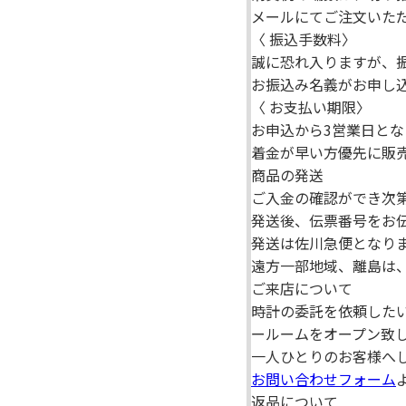
メールにてご注文いた
〈 振込手数料〉
誠に恐れ入りますが、
お振込み名義がお申し
〈 お支払い期限〉
お申込から3営業日と
着金が早い方優先に販
商品の発送
ご入金の確認ができ次第
発送後、伝票番号をお
発送は佐川急便となり
遠方一部地域、離島は
ご来店について
時計の委託を依頼した
ールームをオープン致
一人ひとりのお客様へ
お問い合わせフォーム
返品について