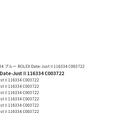
ー ROLEX Date-JustⅡ116334 C003722
-JustⅡ116334 C003722