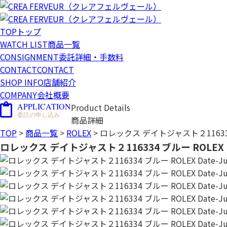
TOP
トップ
WATCH LIST
商品一覧
CONSIGNMENT
委託詳細・手数料
CONTACT
CONTACT
SHOP INFO
店舗紹介
COMPANY
会社概要
APPLICATION
Product Details
委託の申し込み
商品詳細
TOP
>
商品一覧
>
ROLEX
>
ロレックス デイトジャスト２116334 ブル
ロレックス デイトジャスト２116334 ブルー ROLEX Date