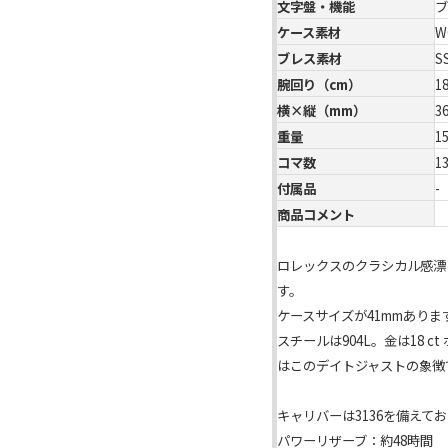
文字盤・機能
ブ
ケース素材
W
ブレス素材
S
腕回り（cm）
1
横×縦（mm）
3
重量
1
コマ数
1
付属品
-
商品コメント
ロレックスのクラシカル感漂
す。
ケースサイズが41mmあり
スチールは904L。金は18
はこのデイトジャストの象徴
キャリバーは3136を備え
パワーリザーブ：約48時間