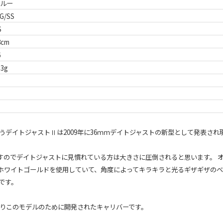
ルー
G/SS
S
8cm
6
53g
3
うデイトジャストⅡは2009年に36ｍｍデイトジャストの新型として発表され
ますのでデイトジャストに見慣れている方は大きさに圧倒されると思います。 
 ct ホワイトゴールドを使用していて、角度によってキラキラと光るギザギザ
です。
ておりこのモデルのために開発されたキャリバーです。