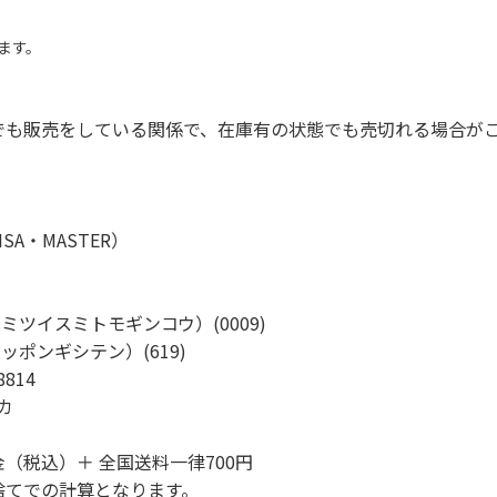
ます。
でも販売をしている関係で、在庫有の状態でも売切れる場合が
A・MASTER）
行（ミツイスミトモギンコウ）(0009)
ロッポンギシテン）(619)
814
カ
（税込）＋ 全国送料一律700円
捨てでの計算となります。