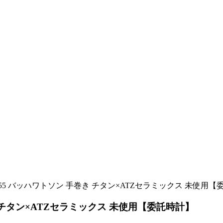
 RM055 バッハワトソン 手巻き チタン×ATZセラミックス 未使用
巻き チタン×ATZセラミックス 未使用【委託時計】