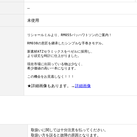
--
未使用
リシャールミルより、RM055バッハワトソンのご案内！
RM038の意匠を継承したシンプルな手巻きモデル。

新素材ATZセラミックスをベゼルに採用し、

より頑丈な時計に仕上がりました。

現在市場に出回っている物は少なく、

希少価値の高い一本になります。

この機会をお見逃しなく！！！
★詳細画像もあります。→
詳細画像
取扱いに関しては十分注意を払ってください。
取扱い方を誤ると故障の原因となります。