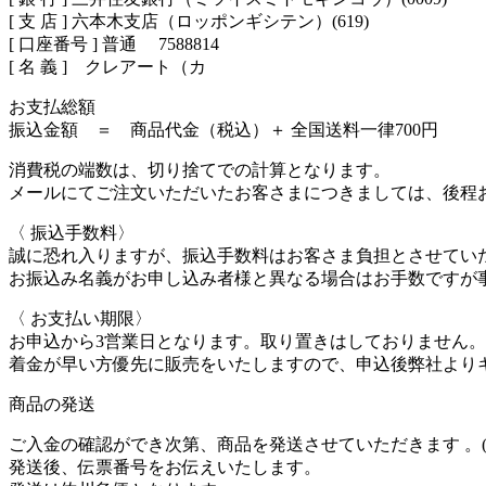
[ 支 店 ] 六本木支店（ロッポンギシテン）(619)
[ 口座番号 ] 普通 7588814
[ 名 義 ] クレアート（カ
お支払総額
振込金額 ＝ 商品代金（税込）＋ 全国送料一律700円
消費税の端数は、切り捨てでの計算となります。
メールにてご注文いただいたお客さまにつきましては、後程
〈 振込手数料〉
誠に恐れ入りますが、振込手数料はお客さま負担とさせてい
お振込み名義がお申し込み者様と異なる場合はお手数ですが
〈 お支払い期限〉
お申込から3営業日となります。取り置きはしておりません。
着金が早い方優先に販売をいたしますので、申込後弊社より
商品の発送
ご入金の確認ができ次第、商品を発送させていただきます 。( 
発送後、伝票番号をお伝えいたします。