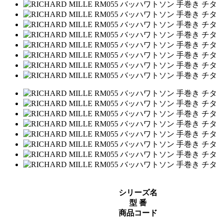
シリーズ名
型 番
商品コード