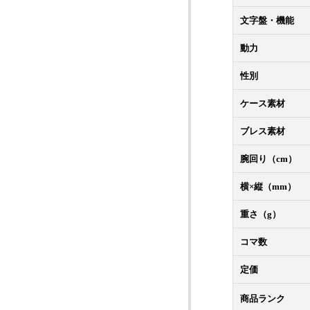
文字盤・機能
動力
性別
ケース素材
ブレス素材
腕回り（cm）
横×縦（mm）
重さ（g）
コマ数
定価
商品ランク