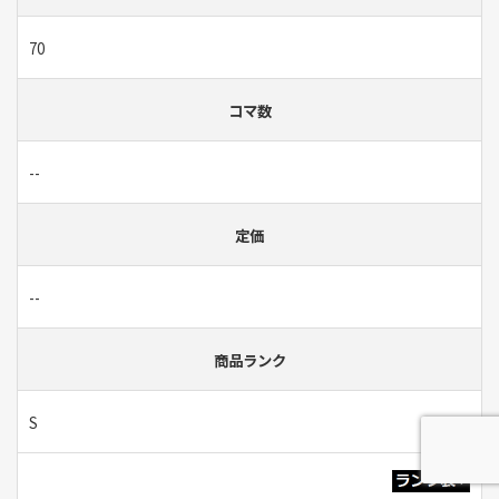
70
コマ数
--
定価
--
商品ランク
S