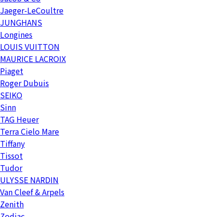
Jaeger-LeCoultre
JUNGHANS
Longines
LOUIS VUITTON
MAURICE LACROIX
Piaget
Roger Dubuis
SEIKO
Sinn
TAG Heuer
Terra Cielo Mare
Tiffany
Tissot
Tudor
ULYSSE NARDIN
Van Cleef & Arpels
Zenith
Zodiac