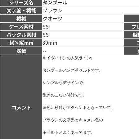
シリーズ名
タンブール
文字盤・機能
ブラウン
機械
クオーツ
ケース素材
SS
ブ
バックル素材
SS
腕
横×縦mm
39mm
定価
--
ルイヴィトンの人気ライン。
タンブールメンズ革ベルトです。

シンプルなデザインで、

飽きのこない時計です。

コメント
黄色い秒針がアクセントとなっていて、

ブラウンの文字盤とキャメル色の

革ベルトとよくあってます。
