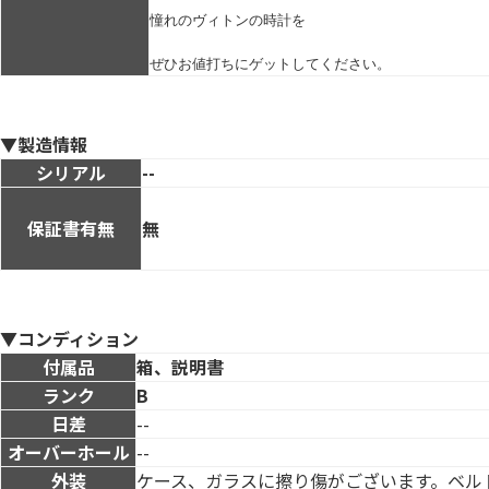
憧れのヴィトンの時計を

ぜひお値打ちにゲットしてください。
▼製造情報
シリアル
--
保証書有無
無
▼コンディション
付属品
箱、説明書
ランク
B
日差
--
オーバーホール
--
外装
ケース、ガラスに擦り傷がございます。ベル