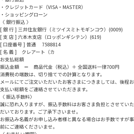
・クレジットカード（VISA・MASTER）
・ショッピングローン
〈 銀行振込 〉
[ 銀 行 ] 三井住友銀行（ミツイスミトモギンコウ）(0009)
[ 支 店 ] 六本木支店（ロッポンギシテン）(619)
[ 口座番号 ] 普通 7588814
[ 名 義 ] クレアート（カ
お支払総額
振込金額 ＝ 商品代金（税込）＋ 全国送料一律700円
消費税の端数は、切り捨てでの計算となります。
メールにてご注文いただいたお客さまにつきましては、後程お
支払い総額をご連絡させていただきます。
〈 振込手数料〉
誠に恐れ入りますが、振込手数料はお客さま負担とさせていた
だいております。ご了承下さいませ。
お振込み名義がお申し込み者様と異なる場合はお手数ですが事
前にご連絡くださいませ。