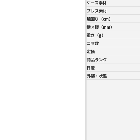
ケース素材
ブレス素材
腕回り（cm）
横×縦（mm）
重さ（g）
コマ数
定価
商品ランク
日差
外装・状態