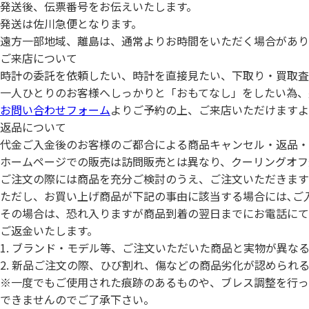
発送後、伝票番号をお伝えいたします。
発送は佐川急便となります。
遠方一部地域、離島は、通常よりお時間をいただく場合があり
ご来店について
時計の委託を依頼したい、時計を直接見たい、下取り・買取査
一人ひとりのお客様へしっかりと「おもてなし」をしたい為、
お問い合わせフォーム
よりご予約の上、ご来店いただけますよ
返品について
代金ご入金後のお客様のご都合による商品キャンセル・返品・
ホームページでの販売は訪問販売とは異なり、クーリングオフ
ご注文の際には商品を充分ご検討のうえ、ご注文いただきます
ただし、お買い上げ商品が下記の事由に該当する場合には､ご
その場合は、恐れ入りますが商品到着の翌日までにお電話にて
ご返金いたします。
1. ブランド・モデル等、ご注文いただいた商品と実物が異な
2. 新品ご注文の際、ひび割れ、傷などの商品劣化が認められ
※一度でもご使用された痕跡のあるものや、ブレス調整を行っ
できませんのでご了承下さい。