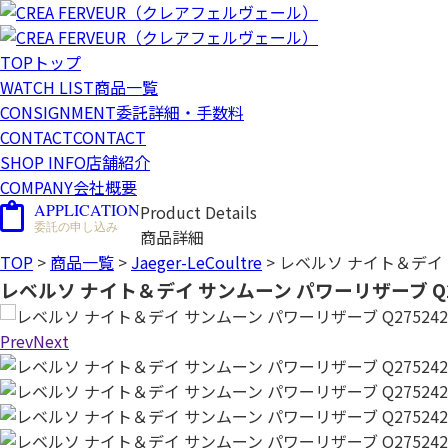
TOP
トップ
WATCH LIST
商品一覧
CONSIGNMENT
委託詳細・手数料
CONTACT
CONTACT
SHOP INFO
店舗紹介
COMPANY
会社概要
APPLICATION
Product Details
委託の申し込み
商品詳細
TOP
>
商品一覧
>
Jaeger-LeCoultre
>
レベルソ ナイト＆デイ サン
レベルソ ナイト＆デイ サンムーン パワーリザーブ Q27524
Prev
Next