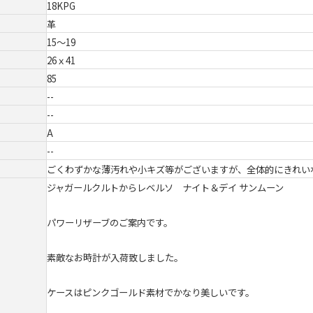
18KPG
革
15～19
26ｘ41
85
--
--
A
--
ごくわずかな薄汚れや小キズ等がございますが、全体的にきれい
ジャガールクルトからレベルソ ナイト＆デイ サンムーン
パワーリザーブのご案内です。
素敵なお時計が入荷致しました。
ケースは
ピンクゴールド素材でかなり美しいです。