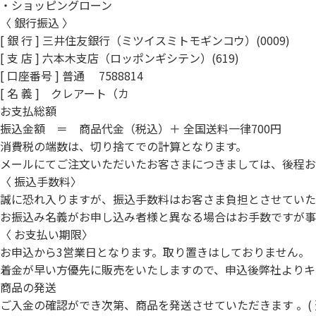
・ショッピングローン
〈 銀行振込 〉
[ 銀 行 ] 三井住友銀行（ミツイスミトモギンコウ）(0009)
[ 支 店 ] 六本木支店（ロッポンギシテン）(619)
[ 口座番号 ] 普通 7588814
[ 名 義 ] クレアート（カ
お支払総額
振込金額 ＝ 商品代金（税込）＋ 全国送料一律700円
消費税の端数は、切り捨てでの計算となります。
メールにてご注文いただいたお客さまにつきましては、後程お
〈 振込手数料〉
誠に恐れ入りますが、振込手数料はお客さま負担とさせていた
お振込み名義がお申し込み者様と異なる場合はお手数ですが事
〈 お支払い期限〉
お申込から3営業日となります。取り置きはしておりません。
着金が早い方優先に販売をいたしますので、申込後弊社よりキ
商品の発送
ご入金の確認ができ次第、商品を発送させていただきます 。( 