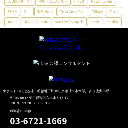
LOUIS VUITTON
MAURICE LACROIX
Piaget
Roger Dubuis
SEIKO
Sinn
TAG Heuer
Terra Cielo Mare
Tiffany
Tissot
Tudor
ULYSSE NARDIN
Van Cleef & Arpels
Zenith
Zodiac
東京メトロ日比谷線、都営地下鉄大江戸線「六本木駅」より徒歩30秒
〒106-0032 東京都港区六本木7-15-17
UNI ROPPONGI BLDG 7F-E
info@creaf.jp
03-6721-1669