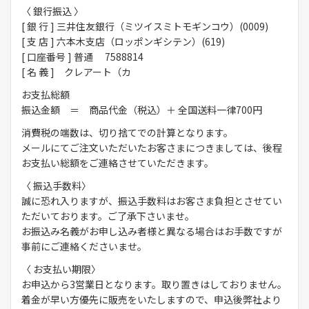
〈 銀行振込 〉
[ 銀 行 ] 三井住友銀行（ミツイスミトモギンコウ）(0009)
[ 支 店 ] 六本木支店（ロッポンギシテン）(619)
[ 口座番号 ] 普通 7588814
[ 名 義 ] クレアート（カ
お支払総額
振込金額 ＝ 商品代金（税込）＋ 全国送料一律700円
消費税の端数は、切り捨てでの計算となります。
メールにてご注文いただいたお客さまにつきましては、後程
お支払い総額をご連絡させていただきます。
〈 振込手数料〉
誠に恐れ入りますが、振込手数料はお客さま負担とさせてい
ただいております。ご了承下さいませ。
お振込み名義がお申し込み者様と異なる場合はお手数ですが
事前にご連絡くださいませ。
〈 お支払い期限〉
お申込から3営業日となります。取り置きはしておりません。
着金が早い方優先に販売をいたしますので、申込後弊社より