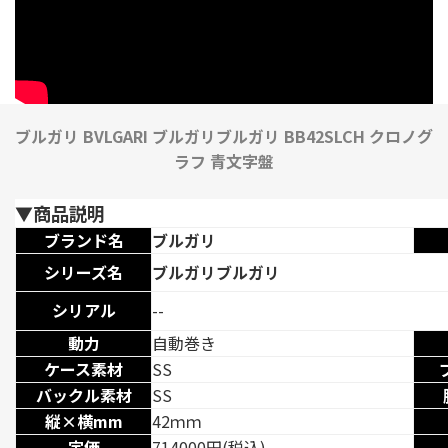
ブルガリ BVLGARI ブルガリブルガリ BB42SLCH クロノグ
ラフ 青文字盤
▼商品説明
ブランド名
ブルガリ
シリーズ名
ブルガリブルガリ
シリアル
--
動力
自動巻き
ケース素材
SS
バックル素材
SS
縦×横mm
42ｍｍ
定価
714000円(税込)