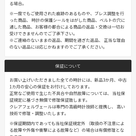
る場合。
※一度でもご使用された痕跡のあるものや、ブレス調整を行
った商品、 時計の保護シールをはがした商品、ベルトの穴に
通した商品、お客様の都合による商品の返品・交換は一切お
受けできませんのでご了承下さい。
※ご連絡のないままの返品、期間を過ぎた返品、 正当な理由
のない返品には応じかねますのでご了承ください。
保証について
お買い上げいただきました全ての時計には、新品3か月、中古
1カ月の安心の保証をお付けしております。
正常なご使用で生じた不具合や自然故障については、 当社保
証規定に基づき無償で修理保証致します。
クレアフェルヴェールは専門の高級時計技師と提携し、 高い
技術で修理・調整いたします。
※保証期間内であっても当社保証規定外 （取扱の不注意によ
る故障や外傷や衝撃による故障など）の場合は有償修理とな