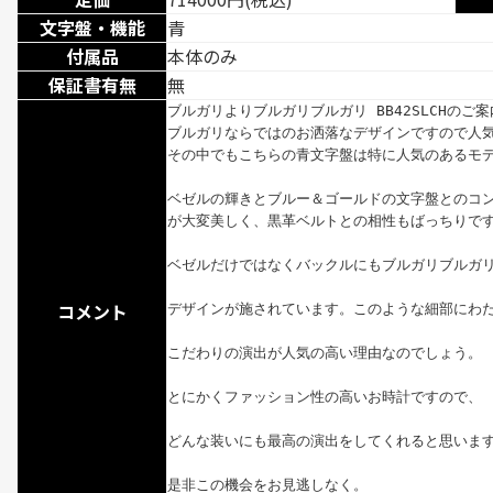
文字盤・機能
青
付属品
本体のみ
保証書有無
無
ブルガリよりブルガリブルガリ BB42SLCHのご案
ブルガリならではのお洒落なデザインですので人気
その中でもこちらの青文字盤は特に人気のあるモデ
ベゼルの輝きとブルー＆ゴールドの文字盤とのコン
が大変美しく、黒革ベルトとの相性もばっちりです
ベゼルだけではなくバックルにもブルガリブルガリ
コメント
デザインが施されています。このような細部にわた
こだわりの演出が人気の高い理由なのでしょう。

とにかくファッション性の高いお時計ですので、

どんな装いにも最高の演出をしてくれると思います