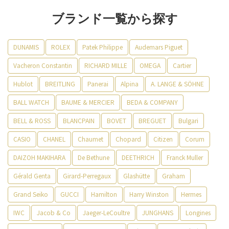
ブランド一覧から探す
DUNAMIS
ROLEX
Patek Philippe
Audemars Piguet
Vacheron Constantin
RICHARD MILLE
OMEGA
Cartier
Hublot
BREITLING
Panerai
Alpina
A. LANGE & SÖHNE
BALL WATCH
BAUME & MERCIER
BEDA & COMPANY
BELL & ROSS
BLANCPAIN
BOVET
BREGUET
Bulgari
CASIO
CHANEL
Chaumet
Chopard
Citizen
Corum
DAIZOH MAKIHARA
De Bethune
DEETHRICH
Franck Muller
Gérald Genta
Girard-Perregaux
Glashütte
Graham
Grand Seiko
GUCCI
Hamilton
Harry Winston
Hermes
IWC
Jacob & Co
Jaeger-LeCoultre
JUNGHANS
Longines