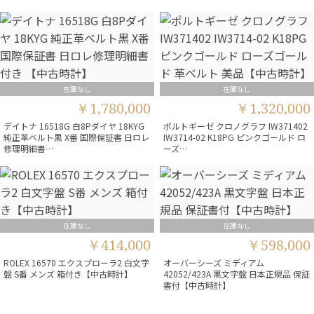
在庫なし
在庫なし
￥1,780,000
￥1,320,000
デイトナ 16518G 白8Pダイヤ 18KYG
ポルトギーゼ クロノグラフ IW371402
純正革ベルト黒 X番 国際保証書 日ロレ
IW3714-02 K18PG ピンクゴールド ロ
修理明細書…
ーズ…
在庫なし
在庫なし
￥414,000
￥598,000
ROLEX 16570 エクスプローラ2 白文字
オーバーシーズ ミディアム
盤 S番 メンズ 箱付き【中古時計】
42052/423A 黒文字盤 日本正規品 保証
書付【中古時計】